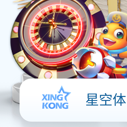
八、隐私政策的更新
当本政策有重大调整时，我们将
九、联系我们
如有任何隐私相关的问题，请发送邮件至
赛事直播开启提醒
点
在赛事详情页点击“开赛提醒”，系
加
统将主动通知你准时观看。