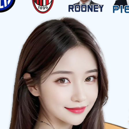
留时间、偏好设置等
验
务
，仅在以下情况下共享：
、云服务）合作时
调取