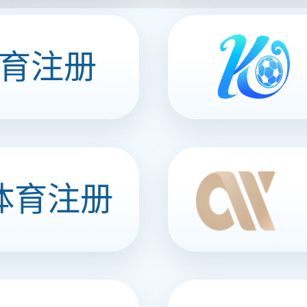
。
APP 加速加载
数据中心使用技巧
通过xk体育客户端访问，可享受
击任意球员即可展开详细数据，
快的数据加载与更低延迟的直播
括传球、射门、控球时间等指
验。
。
联系我们
support@hwlffordd.com
滚