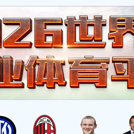
App下载
公司介绍
体育头条
隐私政策
实时的体育赛事内容，在保障服务体验的同时，我们高度重视个人隐私
头像等基础资料
、分辨率、唯一标识等