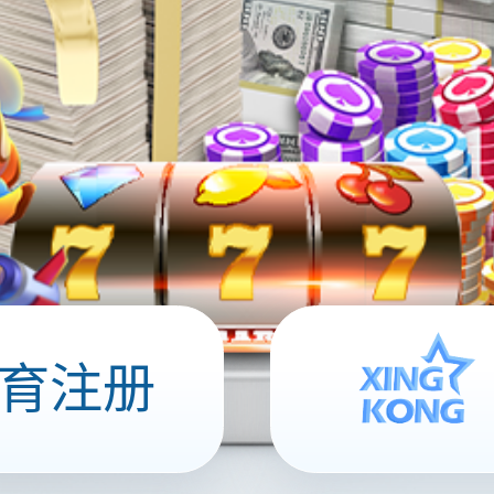
通过平台公告、推送等方式提前告知。
：support@hwlffordd.com
使用小技巧 · 提升你的观赛体验
关注你喜爱的队伍
查看历史战绩
击队伍名称旁边的图标，即可添
球队资料页可查阅近10场比赛的
至关注清单，第一时间获取动
果与胜率，更好辅助判断走势。