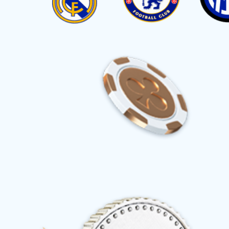
行为记录：包括访问路径、停
位置信息：在获得授权后采集
三、信息使用目的
收集到的信息将用于：
为您提供定制化内容与互动体
保障账号和数据安全
进行数据分析与服务优化
在授权基础上提供通知推送服
四、第三方共享与信息披露
我们承诺不会随意出售用户信息
经您明确授权的合作服务
与第三方技术支持商（如推送
法律法规要求或监管部门依法