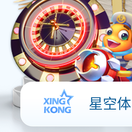
福斯特来了！NBA公布总决
赛裁判！马刺大闸锁死布伦
森