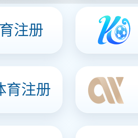
险”，让他可以更放心地贴身施压。
马刺大闸的防守哲学：锁死核
当福斯特的哨声为防守松绑，马刺这位防守尖兵
抗布伦森强壮身体的横移速度，更具备一双长臂
伦森面对身高臂长且不失灵活性的防守者时，其
的防守逻辑并不复杂：前顶后盖，逼迫布伦森走
斯特不会轻易响哨的背景下，这种“窒息式”防守
息传出，马刺正在积极兜售这位防守悍将，而争
决赛的舞台上，一个能锁死布伦森这样的核心后
战术博弈的连锁反应：尼克
福斯特的执裁和马刺大闸的潜在加盟，正在引发
成功锁死布伦森，尼克斯的进攻体系将瞬间崩塌
的发起点。如果他陷入单打独斗的泥潭，尼克斯