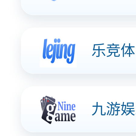
上一篇：
新疆男篮后场短板待补，阿不都沙拉…
精选推荐
1
新疆男篮后场短板待补，阿不都沙拉木
新疆男篮在本赛季的征途上，始终带着一个难
2026-06-06
2
太阳解雇沃格尔后1.2亿签布登，两年
菲尼克斯太阳队近日正式宣布解雇主帅弗兰克·
2026-07-20
3
不是文班亚马！3年时间成马刺队史第