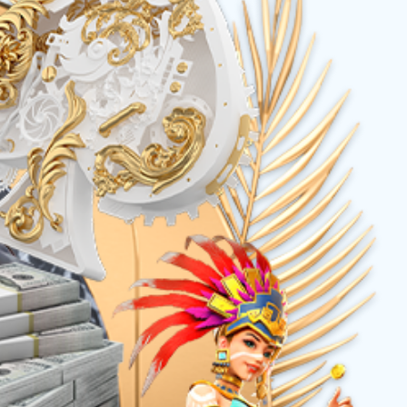
言，也让总决赛的天平似乎提前发生了倾斜
心后卫杰伦·布伦森。福斯特的判罚尺度，
添更多变数。